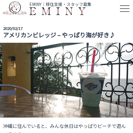
EMINY｜移住支援・スタッフ募集
t
o
g
2020/02/17
g
アメリカンビレッジ – やっぱり海が好き♪
l
e
n
a
v
i
g
a
t
i
o
n
沖縄に住んでいると、みんな休日はやっぱりビーチで遊ん