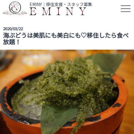
EMINY｜移住支援・スタッフ募集
t
o
g
2020/03/22
g
海ぶどうは美肌にも美白にも♡移住したら食べ
l
放題！
e
n
a
v
i
g
a
t
i
o
n