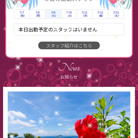
7/7
7/8
7/9
7/10
7/11
7/12
7/13
(日)
(月)
(火)
(水)
(木)
(金)
(土)
本日出勤予定のスタッフはいません
スタッフ紹介はこちら
News
お知らせ