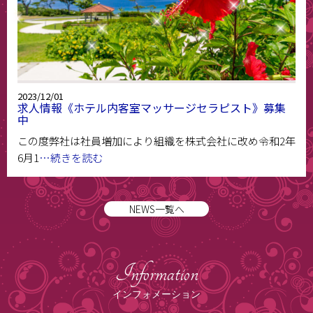
2023/12/01
求人情報《ホテル内客室マッサージセラピスト》募集
中
この度弊社は社員増加により組織を株式会社に改め令和2年
6月1
…続きを読む
NEWS一覧へ
Information
インフォメーション