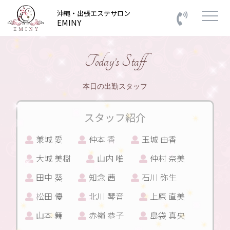
沖縄・出張エステサロン
EMINY
Today’s Staff
本日の出勤スタッフ
スタッフ紹介
兼城 愛
仲本 香
玉城 由香
大城 美樹
山内 唯
仲村 奈美
田中 葵
知念 茜
石川 弥生
松田 優
北川 琴音
上原 直美
山本 舞
赤嶺 恭子
島袋 真央