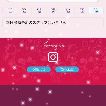
5/15
5/16
5/17
5/18
5/19
5/20
5/21
(金)
(土)
(日)
(月)
(火)
(水)
(木)
本日出勤予定のスタッフはいません
Instagram
Official1
Official2